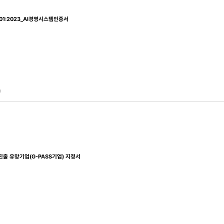
2001:2023_AI경영시스템인증서
1
출 유망기업(G-PASS기업) 지정서