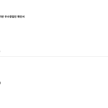
기반 우수창업인 확인서
1
서