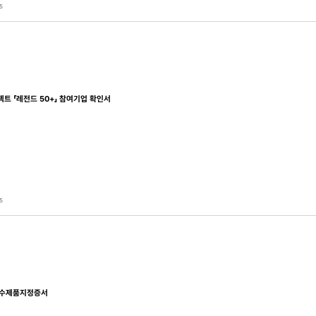
5
트 「레전드 50+」 참여기업 확인서
5
0 우수제품지정증서